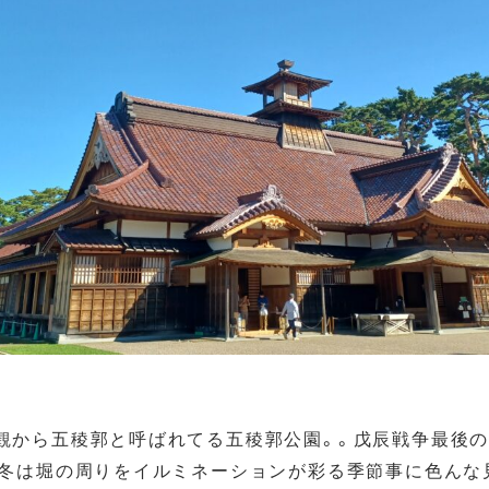
観から五稜郭と呼ばれてる五稜郭公園。。戊辰戦争最後の
、冬は堀の周りをイルミネーションが彩る季節事に色んな